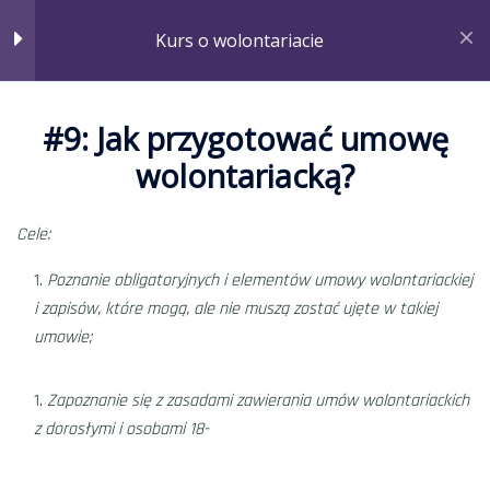
#5: RODO a wykorzystanie
Kurs o wolontariacie
wizerunku
Minut
#9: Jak przygotować umowę
#6: Ubezpieczenie wolontariusza
wolontariacką?
Minut
#7: Rodzaje wolontariatu
Cele:
Minut
Strona główna
Courses
Kurs o wolontariacie
Poznanie obligatoryjnych i elementów umowy wolontariackiej
#8: Jak założyć koło
i zapisów, które mogą, ale nie muszą zostać ujęte w takiej
wolontariatu?
umowie;
Minut
Zapoznanie się z zasadami zawierania umów wolontariackich
#9: Jak przygotować umowę
z dorosłymi i osobami 18-
wolontariacką?
Minut