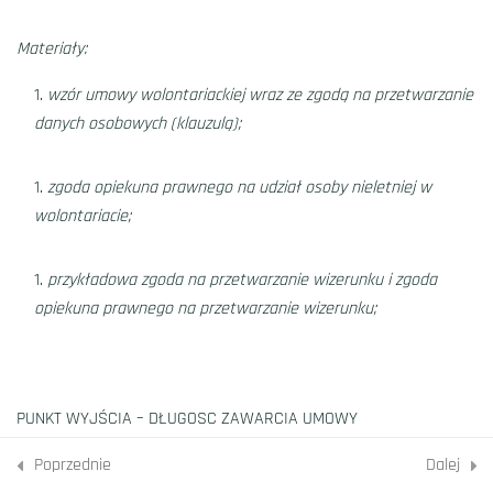
#10: Prawa i obowiązki
Materiały:
wolontariusza
Minut
wzór umowy wolontariackiej wraz ze zgodą na przetwarzanie
danych osobowych (klauzulą);
Quiz 1
4 Pytań
Minuty
zgoda opiekuna prawnego na udział osoby nieletniej w
wolontariacie;
6
Praca z wolontariuszami
przykładowa zgoda na przetwarzanie wizerunku i zgoda
opiekuna prawnego na przetwarzanie wizerunku;
6
Dobre pomysły na akcje
wolontariackie
PUNKT WYJŚCIA – DŁUGOSC ZAWARCIA UMOWY
8
Jak finansować działania
wolontariackie?
wolontariat a 30 dni
Poprzednie
Dalej