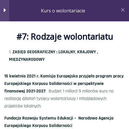
#5: RODO a wykorzystanie
Kurs o wolontariacie
wizerunku
Minut
#7: Rodzaje wolontariatu
#6: Ubezpieczenie wolontariusza
Minut
ZASIĘG GEOGRAFICZNY : LOKALNY, KRAJOWY ,
#7: Rodzaje wolontariatu
MIĘDZYNARODOWY
Minut
Strona główna
Courses
Kurs o wolontariacie
15 kwietnia 2021 r. Komisja Europejska przyjęła program pracy
#8: Jak założyć koło
Europejskiego Korpusu Solidarności w perspektywie
wolontariatu?
finansowej 2021-2027
. Budzet 1 miliard 9 milionów euro na
Minut
realizację działań tysięcy wolontariuszy i młodzieżowych
projektów lokalnych.
#9: Jak przygotować umowę
wolontariacką?
Fundacja Rozwoju Systemu Edukacji – Narodowa Agencja
Minut
Europejskiego Korpusu Solidarności