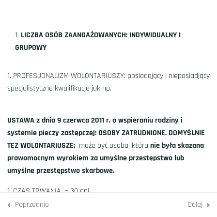
#10: Prawa i obowiązki
wolontariusza
LICZBA OSÓB ZAANGAŻOWANYCH: INDYWIDUALNY I
Minut
GRUPOWY
Quiz 1
PROFESJONALIZM WOLONTARIUSZY: posiadający i nieposiadjący
4 Pytań
Minuty
specjalistyczne kwalifikacje jak np.
6
Praca z wolontariuszami
USTAWA z dnia 9 czerwca 2011 r. o wspieraniu rodziny i
systemie pieczy zastępczej
: OSOBY ZATRUDNIONE. DOMYŚLNIE
6
Dobre pomysły na akcje
TEZ WOLONTARIUSZE:
może być osoba, która
nie była skazana
wolontariackie
prawomocnym wyrokiem za umyślne przestępstwo lub
umyślne przestępstwo skarbowe.
8
Jak finansować działania
CZAS TRWANIA – 30 dni
wolontariackie?
Poprzednie
Dalej