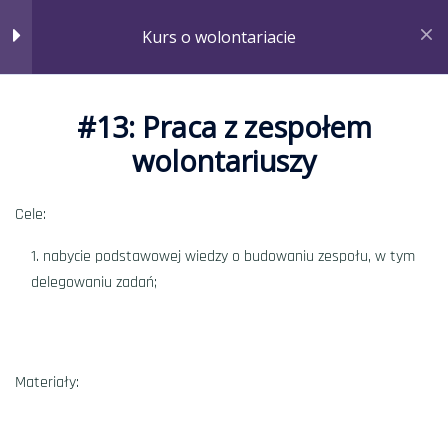
Kurs o wolontariacie
11
Prawne aspekty wolontariatu
6
Praca z wolontariuszami
#13: Praca z zespołem
wolontariuszy
#11: Koło współpracy z
wolontariuszami
Cele:
Minut
Strona główna
Courses
Kurs o wolontariacie
nabycie podstawowej wiedzy o budowaniu zespołu, w tym
#12: Jak zachęcić do
delegowaniu zadań;
wolontariatu?
Minut
#13: Praca z zespołem
Materiały:
wolontariuszy
Minut