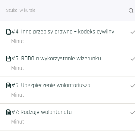
w szkole
Minut
#4: Inne przepisy prawne – kodeks cywilny
Minut
#5: RODO a wykorzystanie wizerunku
Strona główna
Courses
Kurs o wolonta
Minut
#6: Ubezpieczenie wolontariusza
Minut
#7: Rodzaje wolontariatu
Minut