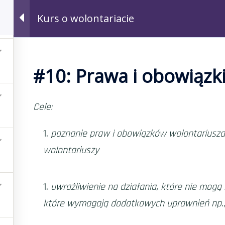
Kurs o wolontariacie
Aktualności
Drużyny
Graj!
Kursy
#10: Prawa i obowiązk
riacie
Cele:
poznanie praw i obowiązków wolontariusza 
wolontariuszy
uwrażliwienie na działania, które nie mog
które wymagają dodatkowych uprawnień np.