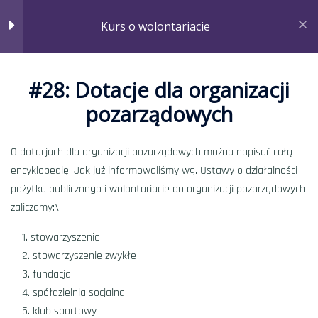
Kurs o wolontariacie
8
Jak finansować działania
wolontariackie?
#28: Dotacje dla organizacji
#23: Co to jest projekt?
pozarządowych
Minut
#24: Elementy projektu
O dotacjach dla organizacji pozarządowych można napisać całą
Minut
encyklopedię. Jak już informowaliśmy wg. Ustawy o działalności
Strona główna
Courses
Kurs o wolontariacie
pożytku publicznego i wolontariacie do organizacji pozarządowych
#25: Jak finansować działania
zaliczamy:\
wolontariackie?
stowarzyszenie
Minut
stowarzyszenie zwykłe
fundacja
#26: Dotacje dla grup
spółdzielnia socjalna
nieformalnych, w tym szkół i
klub sportowy
szkolnych klubów wolontariatu