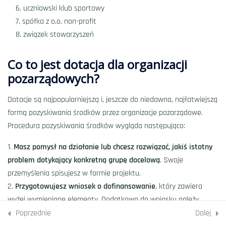
uczniowski klub sportowy
Minut
spółka z o.o. non-profit
#27: Zrzutki i finansowanie
związek stowarzyszeń
społecznościowe
Minut
Co to jest dotacja dla organizacji
pozarządowych?
#28: Dotacje dla organizacji
pozarządowych
Dotacje są najpopularniejszą i, jeszcze do niedawna, najłatwiejszą
Minut
formą pozyskiwania środków przez organizacje pozarządowe.
Procedura pozyskiwania środków wygląda następująco:
#29: Erasmus+ dla placówek
Masz pomysł na działanie lub chcesz rozwiązać, jakiś istotny
edukacyjnych i organizacji
problem dotykający konkretną grupę docelową
. Swoje
pozarządowych
przemyślenia spisujesz w formie projektu.
Minut
Przygotowujesz wniosek o dofinansowanie
, który zawiera
wyżej wymienione elementy. Dodatkowo do wniosku należy
Quiz 4
dopisać informację o wcześniejszej działalności organizacji i jej
Poprzednie
4 Pytań
Minut
Dalej
potencjale kadrowym i technicznym.
Zapoznaj się z informacjami,