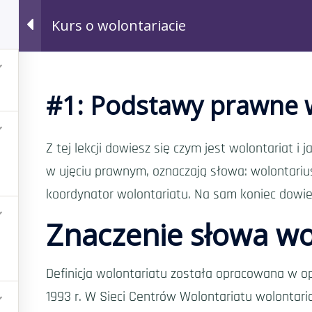
1
Kurs o wolontariacie
Aktualności
Drużyny
Graj!
Kursy
#1: Podstawy prawne 
riacie
Z tej lekcji dowiesz się czym jest wolontariat i
w ujęciu prawnym, oznaczają słowa: wolontariusz
koordynator wolontariatu. Na sam koniec dowies
Znaczenie słowa wo
Definicja wolontariatu została opracowana w op
1993 r. W Sieci Centrów Wolontariatu wolontari