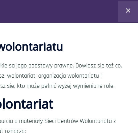
Materiały
O projekcie
Kontakt
wolontariatu
 jakie są jego podstawy prawne. Dowiesz się też co,
, wolontariat, organizacja wolontariatu i
z się, kto może pełnić wyżej wymienione role.
lontariat
arciu o materiały Sieci Centrów Wolontariatu z
at oznacza: