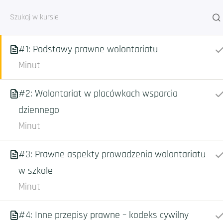
Prawne aspekty wolontariatu
1
#1: Podstawy prawne wolontariatu
Minut
#2: Wolontariat w placówkach wsparcia
Strona główna
Courses
Kurs o wolonta
dziennego
Minut
#3: Prawne aspekty prowadzenia wolontariatu
w szkole
Minut
#4: Inne przepisy prawne – kodeks cywilny