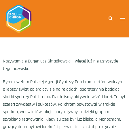
Nazywam się Eugeniusz Składkowski – więcej już nie usłyszycie
tego nazwiska.
Byłem szefem Polskiej Agencji Syntezy Polichromu, która walczyła
o lepszy świat opierający się na relacjach laboratoryjnie badając
skutki syntezy Polichromu. Działaliśmy aktywnie wśród ludzi. To był
szereg zwycięstw i sukcesów. Polichrom powstawał w trakcie
spotkań, warsztatów, akcji charytatywnych, dzięki grupom
szybkiego reagowania. Kiedy sukces był już blisko, a Monochrom,
grożący dobrobytowi ludzkości pierwiastek, został praktycznie