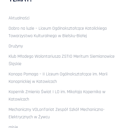
Aktualności
Dobro na luzie – Liceum Ogólnokształcące Katolickiego
Towarzystwa Kulturalnego w Bielsku-Białej
Drużyny
Klub Młodego Wolontariusza ZSTIO Meritum Siemianowice
Śląskie
Konopa Pomaga – II Liceum Ogólnokształcące im. Marii
Konopnickiej w Katowicach
Kopernik Zmienia Świat I LO im. Mikołaja Kopernika w
Katowicach
Mechaniczny VOLonTariat Zespół Szkół Mechaniczno-
Elektrycznych w Żywcu
misje