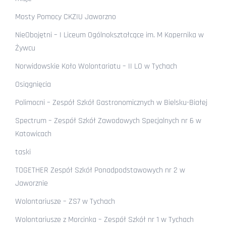
Mosty Pomocy CKZIU Jaworzno
NieObojętni – I Liceum Ogólnokształcące im. M Kopernika w
Żywcu
Norwidowskie Koło Wolontariatu – II LO w Tychach
Osiągnięcia
Polimocni – Zespół Szkół Gastronomicznych w Bielsku-Białej
Spectrum – Zespół Szkół Zawodowych Specjalnych nr 6 w
Katowicach
taski
TOGETHER Zespół Szkół Ponadpodstawowych nr 2 w
Jaworznie
Wolontariusze – ZS7 w Tychach
Wolontariusze z Morcinka – Zespół Szkół nr 1 w Tychach