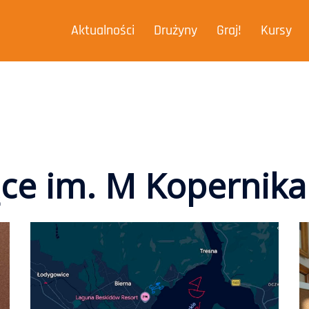
Aktualności
Drużyny
Graj!
Kursy
bojętni – I Liceum
ące im. M Kopernik