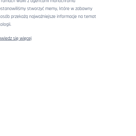
 ramach walki z agentami monochromu
ostanowiliśmy stworzyć memy, które w zabawny
osób przekażą najważniejsze informacje na temat
ologii.
wiedz się więcej