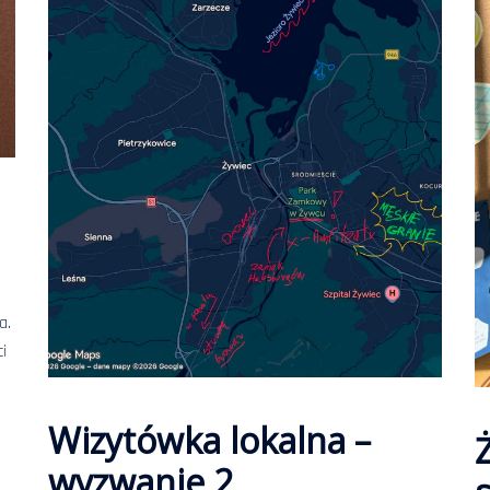
a.
i
Wizytówka lokalna –
wyzwanie 2