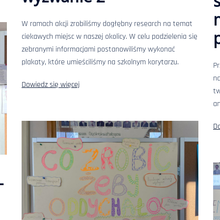
W ramach akcji zrobiliśmy dogłębny research na temat
ciekawych miejsc w naszej okolicy. W celu podzielenia się
zebranymi informacjami postanowiliśmy wykonać
plakaty, które umieściliśmy na szkolnym korytarzu.
P
na
Dowiedz się więcej
tw
an
Do
–