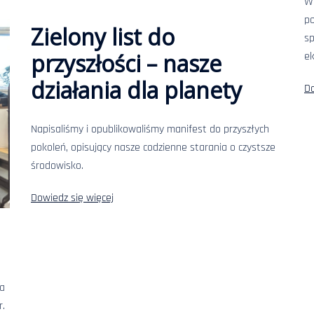
W
p
Zielony list do
sp
przyszłości – nasze
ek
działania dla planety
Do
Napisaliśmy i opublikowaliśmy manifest do przyszłych
pokoleń, opisujący nasze codzienne starania o czystsze
środowisko.
Dowiedz się więcej
ia
r.