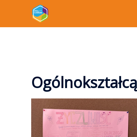
Kategoria:
NieO
Ogólnokształc