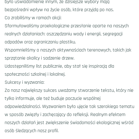
było uświadomienie innym, że dzisiejsze wybory mają
bezpośredni wpływ na życie osób, które przyjdą po nas.
​Co zrobiliśmy w ramach akcji:
​Sformułowaliśmy proekologiczne przesłanie oparte na naszych
realnych działaniach: oszczędzaniu wody i energii, segregacji
odpadów oraz ograniczaniu plastiku.
​Wspomnieliśmy o naszych aktywnościach terenowych, takich jak
sprzątanie okolicy i sadzenie drzew.
​Udostępniliśmy list publicznie, aby stał się inspiracją dla
społeczności szkolnej i lokalnej.
​Sukcesy i wyzwania:
Za nasz największy sukces uważamy stworzenie tekstu, który nie
tylko informuje, ale też buduje poczucie wspólnej
odpowiedzialności. Wyzwaniem było ujęcie tak szerokiego tematu
w sposób zwięzły i zachęcający do refleksji. Realnym efektem
naszych działań jest zwiększenie świadomości ekologicznej wśród
osób śledzących nasz profil.