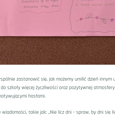
spólnie zastanowić się, jak możemy umilić dzień innym 
 do szkoły więcej życzliwości oraz pozytywnej atmosfer
 motywującymi hasłami.
wiadomości, takie jak: „Nie licz dni – spraw, by dni się l