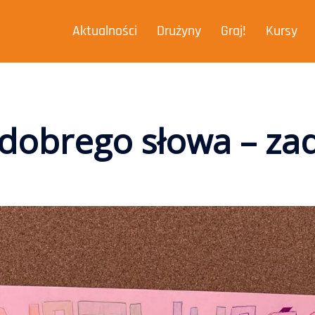
Aktualności
Drużyny
Graj!
Kursy
dobrego słowa – za