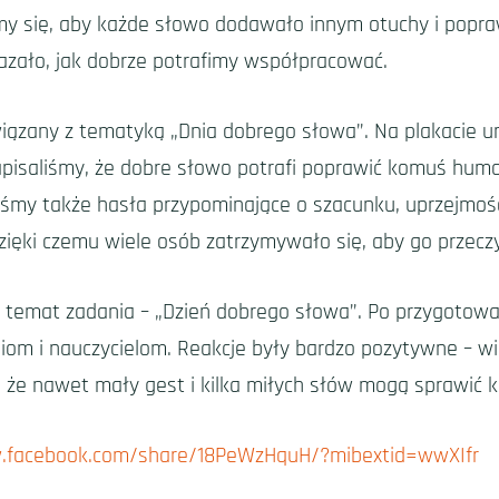
liśmy się, aby każde słowo dodawało innym otuchy i po
kazało, jak dobrze potrafimy współpracować.
ązany z tematyką „Dnia dobrego słowa”. Na plakacie umi
apisaliśmy, że dobre słowo potrafi poprawić komuś humor
liśmy także hasła przypominające o szacunku, uprzejmośc
zięki czemu wiele osób zatrzymywało się, aby go przecz
 temat zadania – „Dzień dobrego słowa”. Po przygotowan
niom i nauczycielom. Reakcje były bardzo pozytywne – wi
, że nawet mały gest i kilka miłych słów mogą sprawić k
.facebook.com/share/18PeWzHquH/?mibextid=wwXIfr