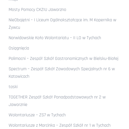
Mosty Pomocy CKZIU Jaworzno
NieObojętni – I Liceum Ogólnokształcące im. M Kopernika w
Żywcu
Norwidowskie Koło Wolontariatu – II LO w Tychach
Osiągnięcia
Polimocni – Zespół Szkół Gastronomicznych w Bielsku-Białej
Spectrum – Zespół Szkół Zawodowych Specjalnych nr 6 w
Katowicach
taski
TOGETHER Zespół Szkół Ponadpodstawowych nr 2 w
Jaworznie
Wolontariusze – ZS7 w Tychach
Wolontariusze z Morcinka – Zespół Szkół nr 1 w Tychach