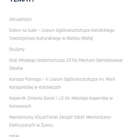
Aktualności
Dobro na luzie – Liceum Ogólnokształcące Katolickiego
Towarzystwa Kulturalnego w Bielsku-Białej
Drużyny
Klub Młodego Wolontariusza ZSTIO Meritum Siemianowice
Śląskie
Konopa Pomaga – II Liceum Ogólnokształcące im. Marii
Konopnickiej w Katowicach
Kopernik Zmienia Świat I LO im. Mikołaja Kopernika w
Katowicach
Mechaniczny VOLonTariat Zespół Szkół Mechaniczno-
Elektrycznych w Żywcu
misje