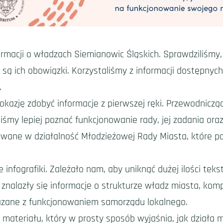
rmacji o władzach Siemianowic Śląskich. Sprawdziliśmy, 
 są ich obowiązki. Korzystaliśmy z informacji dostępnyc
.
 okazję zdobyć informacje z pierwszej ręki. Przewodnicz
gliśmy lepiej poznać funkcjonowanie rady, jej zadania o
ane w działalność Młodzieżowej Rady Miasta, które pod
infografiki. Zależało nam, aby uniknąć dużej ilości teks
e znalazły się informacje o strukturze władz miasta, ko
iązane z funkcjonowaniem samorządu lokalnego.
ateriału, który w prosty sposób wyjaśnia, jak działa m