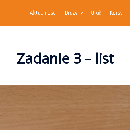
Aktualności
Drużyny
Graj!
Kursy
Zadanie 3 – list