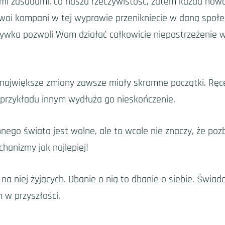
mi zasadami, co nasza rzeczywistość, zatem każda nowa
 Twoi kompani w tej wyprawie przenikniecie w daną społ
krywka pozwoli Wam działać całkowicie niepostrzeżenie 
największe zmiany zawsze miały skromne początki. Ręc
 przykładu innym wydłuża go nieskończenie.
ego świata jest wolne, ale to wcale nie znaczy, że poz
hanizmy jak najlepiej!
na niej żyjących. Dbanie o nią to dbanie o siebie. Świa
 w przyszłości.