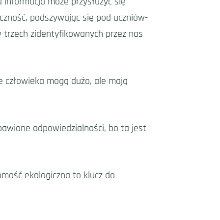
 informacja może przysłużyć się
eczność, podszywając się pod uczniów-
w trzech zidentyfikowanych przez nas
e człowieka mogą dużo, ale mają
bawione odpowiedzialności, bo ta jest
domość ekologiczna to klucz do