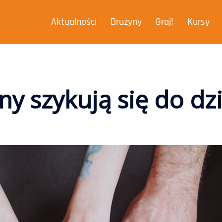
Aktualności
Drużyny
Graj!
Kursy
y szykują się do dz