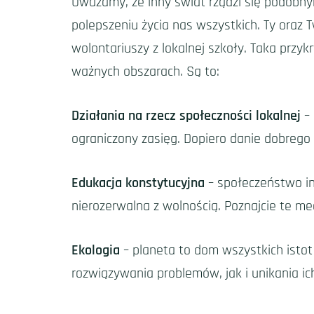
Uważamy, że inny świat rządzi się podobny
polepszeniu życia nas wszystkich. Ty oraz
wolontariuszy z lokalnej szkoły. Taka przy
ważnych obszarach. Są to:
Działania na rzecz społeczności lokalnej
– 
ograniczony zasięg. Dopiero danie dobrego
Edukacja konstytucyjna
– społeczeństwo inn
nierozerwalna z wolnością. Poznajcie te mec
Ekologia
– planeta to dom wszystkich istot 
rozwiązywania problemów, jak i unikania ich