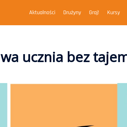
Aktualności
Drużyny
Graj!
Kursy
wa ucznia bez taje