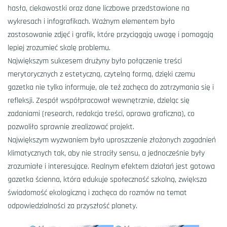
hasła, ciekawostki oraz dane liczbowe przedstawione na
wykresach i infografikach. Ważnym elementem było
zastosowanie zdjęć i grafik, które przyciągają uwagę i pomagają
lepiej zrozumieć skalę problemu.
Największym sukcesem drużyny było połączenie treści
merytorycznych z estetyczną, czytelną formą, dzięki czemu
gazetka nie tylko informuje, ale też zachęca do zatrzymania się i
refleksji. Zespół współpracował wewnętrznie, dzieląc się
zadaniami (research, redakcja treści, oprawa graficzna), co
pozwoliło sprawnie zrealizować projekt.
Największym wyzwaniem było uproszczenie złożonych zagadnień
klimatycznych tak, aby nie straciły sensu, a jednocześnie były
zrozumiałe i interesujące. Realnym efektem działań jest gotowa
gazetka ścienna, która edukuje społeczność szkolną, zwiększa
świadomość ekologiczną i zachęca do rozmów na temat
odpowiedzialności za przyszłość planety.