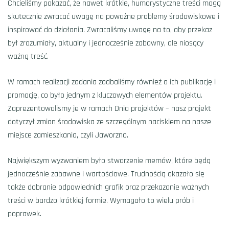
Chcieliśmy pokazać, że nawet krótkie, humorystyczne treści mogą
skutecznie zwracać uwagę na poważne problemy środowiskowe i
inspirować do działania. Zwracaliśmy uwagę na to, aby przekaz
był zrozumiały, aktualny i jednocześnie zabawny, ale niosący
ważną treść.
W ramach realizacji zadania zadbaliśmy również o ich publikację i
promocję, co było jednym z kluczowych elementów projektu.
Zaprezentowalismy je w ramach Dnia projektów – nasz projekt
dotyczył zmian środowiska ze szczególnym naciskiem na nasze
miejsce zamieszkania, czyli Jaworzno.
Największym wyzwaniem było stworzenie memów, które będą
jednocześnie zabawne i wartościowe. Trudnością okazało się
także dobranie odpowiednich grafik oraz przekazanie ważnych
treści w bardzo krótkiej formie. Wymagało to wielu prób i
poprawek.