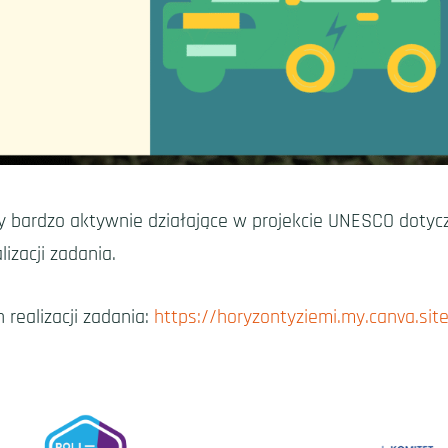
y bardzo aktywnie działające w projekcie UNESCO dotyc
izacji zadania.
realizacji zadania:
https://horyzontyziemi.my.canva.sit