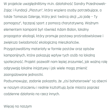
W projekcie uwzględniliśmy m.in. działalność Sandry Przednowek-
Zając i Fundacji „Piastun”, która wspiera osoby potrzebujące, a
także Tomasza Dziergę, który jest twórcą akcji „Ja jadę – Ty
pomagasz”, łączącej sport z pomocą charytatywną. Ważnym
elementem kampanii był również Adam Balon, lokalny
propagator ekologii, który promuje postawy prośrodowiskowe i
zwiększa świadomość ekologiczną mieszkańców.
Przygotowaliśmy materiały w formie postów oraz opisów
kampanijnych, które pokazują wpływ tych osób na lokalną
społeczność. Projekt pozwolił nam lepiej zrozumieć, jak ważną rolę
odgrywają lokalne inicjatywy i jak wiele mogą zmienić
zaangażowane jednostki.
Podsumowując, zadanie pokazało, że „cisi bohaterowie” są obecni
w naszym otoczeniu i realnie kształtują życie miasta poprzez
codzienne działania na rzecz innych.
Więcej na naszym