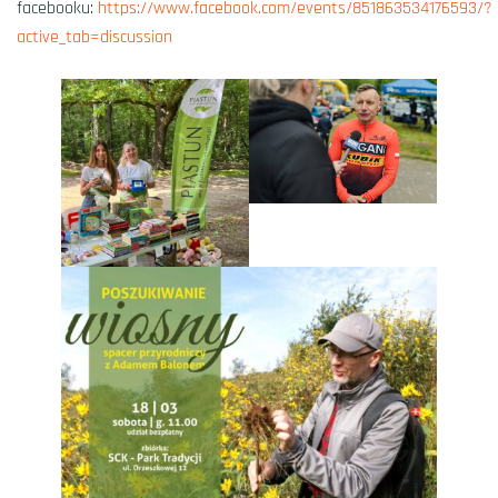
facebooku:
https://www.facebook.com/events/851863534176593/?
active_tab=discussion