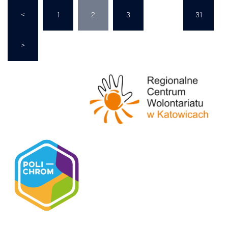
<
1
2
3
…
31
>